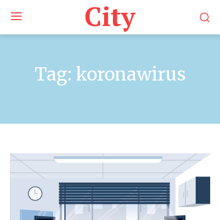
City
Tag:
koronawirus