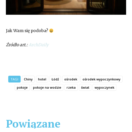
Jak Wam się podoba?
Źródło art.:
ArchDaily
TAGI
Chiny
hotel
Łódź
ośrodek
ośrodek wypoczynkowy
pokoje
pokoje na wodzie
rzeka
świat
wypoczynek
Powiązane