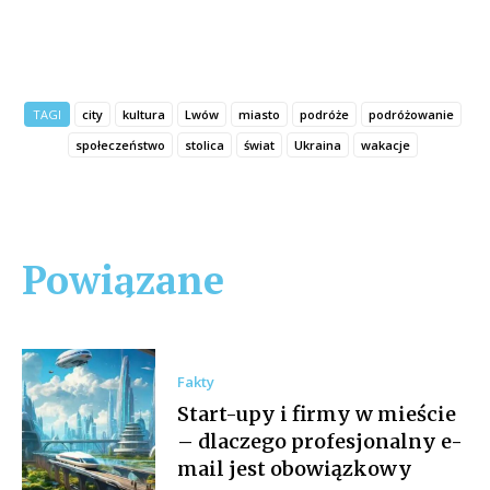
TAGI
city
kultura
Lwów
miasto
podróże
podróżowanie
społeczeństwo
stolica
świat
Ukraina
wakacje
Powiązane
Fakty
Start-upy i firmy w mieście
– dlaczego profesjonalny e-
mail jest obowiązkowy