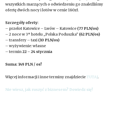
wszystkich marzących o odwiedzeniu go znaleźliśmy
ofertę dwóch nocy i lotów w cenie 180zł.
Szczegóły oferty:
– przelot Katowice – Lwów – Katowice
(77 PLN/os)
– 2 noce w 3* hotelu „Polska Poduszka”
(62 PLN/os)
– transfery – taxi
(10 PLN/os)
– wyżywienie: własne
– termin
22 – 24 stycznia
Suma:
149
PLN / os!
Więcej informacji i inne terminy znajdziecie
TUTAJ
.
Nie wiesz, jak ruszyć z biznesem? Dowiedz się!