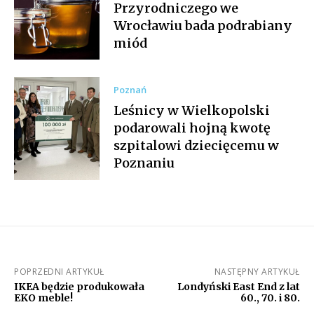
Przyrodniczego we
Wrocławiu bada podrabiany
miód
Poznań
Leśnicy w Wielkopolski
podarowali hojną kwotę
szpitalowi dziecięcemu w
Poznaniu
POPRZEDNI ARTYKUŁ
NASTĘPNY ARTYKUŁ
IKEA będzie produkowała
Londyński East End z lat
EKO meble!
60., 70. i 80.