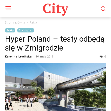
City
Strona główna
Fakty
Fakty
Transport
Hyper Poland – testy odbędą
się w Żmigrodzie
Karolina Lewińska
-
16. maja 2019
0