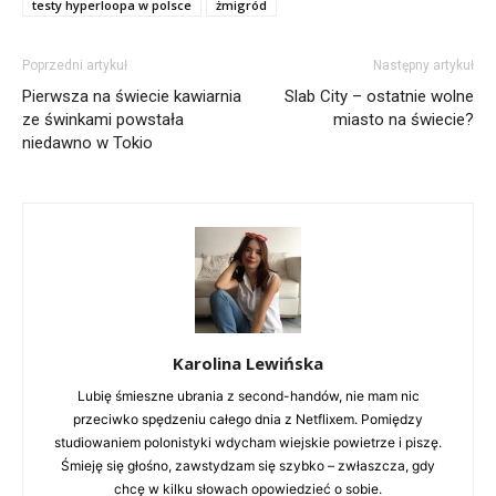
testy hyperloopa w polsce
żmigród
Poprzedni artykuł
Następny artykuł
Pierwsza na świecie kawiarnia
Slab City – ostatnie wolne
ze świnkami powstała
miasto na świecie?
niedawno w Tokio
Karolina Lewińska
Lubię śmieszne ubrania z second-handów, nie mam nic
przeciwko spędzeniu całego dnia z Netflixem. Pomiędzy
studiowaniem polonistyki wdycham wiejskie powietrze i piszę.
Śmieję się głośno, zawstydzam się szybko – zwłaszcza, gdy
chcę w kilku słowach opowiedzieć o sobie.