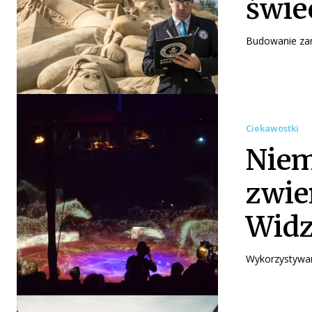
świe
Budowanie zam
Ciekawostki
Niem
zwie
Widz
Wykorzystywani