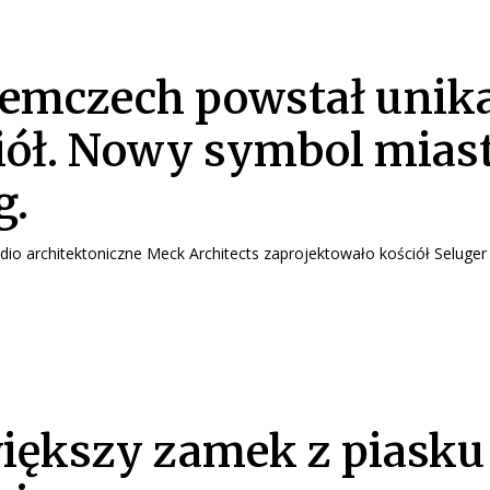
emczech powstał unik
iół. Nowy symbol mias
g.
dio architektoniczne Meck Architects zaprojektowało kościół Seluger
iększy zamek z piasku