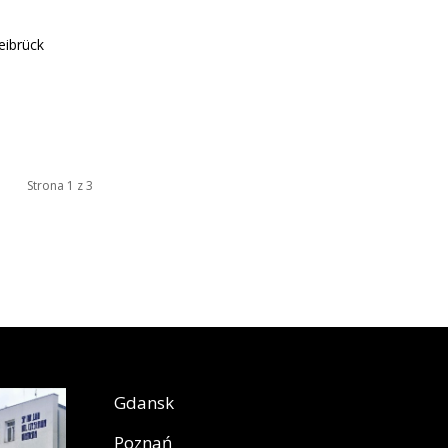
eibrück
Strona 1 z 3
Gdansk
Poznań