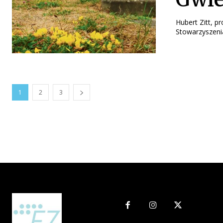
Hubert Zitt, p
Stowarzyszenia
1
2
3