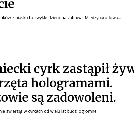
cie
ków z piasku to zwykle dziecinna zabawa. Międzynarodowa...
iecki cyrk zastąpił ży
rzęta hologramami.
owie są zadowoleni.
e zwierząt w cyrkach od wielu lat budzi ogromne...