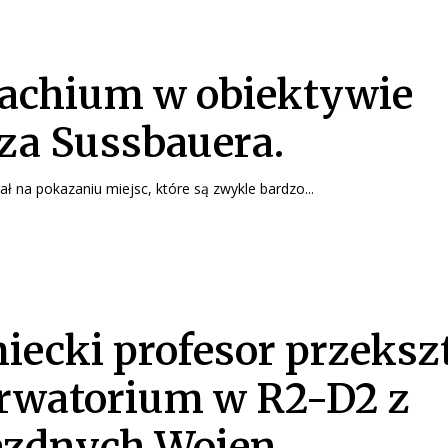
chium w obiektywie
za Sussbauera.
ł na pokazaniu miejsc, które są zwykle bardzo...
iecki profesor przekszt
rwatorium w R2-D2 z
zdnych Wojen.