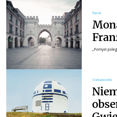
Świat
Mona
Fran
„Pomysł polega
Ciekawostki
Niem
obse
Gwie