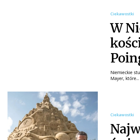
Ciekawostki
W Ni
kośc
Poin
Niemieckie stu
Mayer, które...
Ciekawostki
Najw