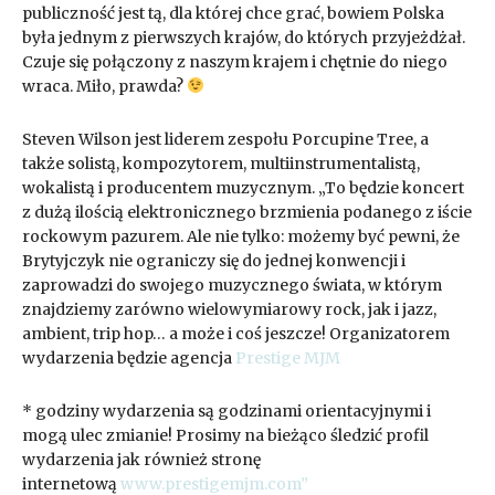
publiczność jest tą, dla której chce grać, bowiem Polska
była jednym z pierwszych krajów, do których przyjeżdżał.
Czuje się połączony z naszym krajem i chętnie do niego
wraca. Miło, prawda?
Steven Wilson jest liderem zespołu Porcupine Tree, a
także solistą, kompozytorem, multiinstrumentalistą,
wokalistą i producentem muzycznym. „To będzie koncert
z dużą ilością elektronicznego brzmienia podanego z iście
rockowym pazurem. Ale nie tylko: możemy być pewni, że
Brytyjczyk nie ograniczy się do jednej konwencji i
zaprowadzi do swojego muzycznego świata, w którym
znajdziemy zarówno wielowymiarowy rock, jak i jazz,
ambient, trip hop… a może i coś jeszcze! Organizatorem
wydarzenia będzie agencja
Prestige MJM
* godziny wydarzenia są godzinami orientacyjnymi i
mogą ulec zmianie! Prosimy na bieżąco śledzić profil
wydarzenia jak również stronę
internetową
www.prestigemjm.com”