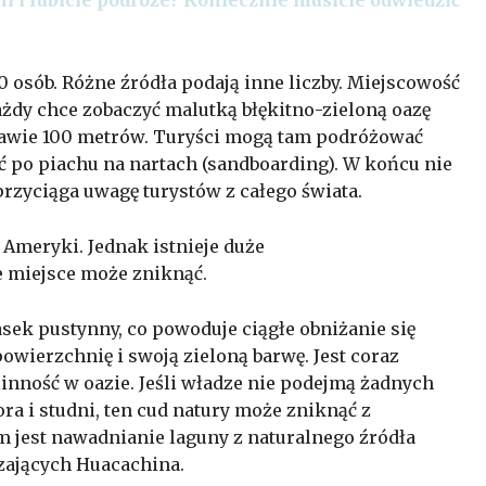
 osób. Różne źródła podają inne liczby. Miejscowość
ażdy chce zobaczyć malutką błękitno-zieloną oazę
awie 100 metrów. Turyści mogą tam podróżować
ić po piachu na nartach (sandboarding). W końcu nie
przyciąga uwagę turystów z całego świata.
Ameryki. Jednak istnieje duże
 miejsce może zniknąć.
sek pustynny, co powoduje ciągłe obniżanie się
owierzchnię i swoją zieloną barwę. Jest coraz
linność w oazie. Jeśli władze nie podejmą żadnych
ora i studni, ten cud natury może zniknąć z
 jest nawadnianie laguny z naturalnego źródła
czających Huacachina.