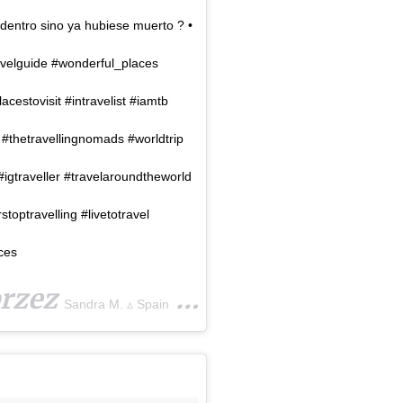
dentro sino ya hubiese muerto ? •
ravelguide #wonderful_places
lacestovisit #intravelist #iamtb
#thetravellingnomads #worldtrip
#igtraveller #travelaroundtheworld
toptravelling #livetotravel
ces
przez
(@traveloveroma)
Sandra M. ▵ Spain