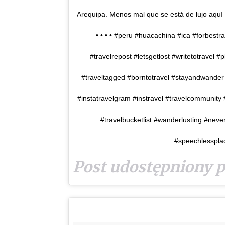
Arequipa. Menos mal que se está de lujo aquí 
• • • • #peru #huacachina #ica #forbest
#travelrepost #letsgetlost #writetotravel #p
#traveltagged #borntotravel #stayandwander 
#instatravelgram #instravel #travelcommunity 
#travelbucketlist #wanderlusting #nevers
#speechlesspla
Post udostępniony 