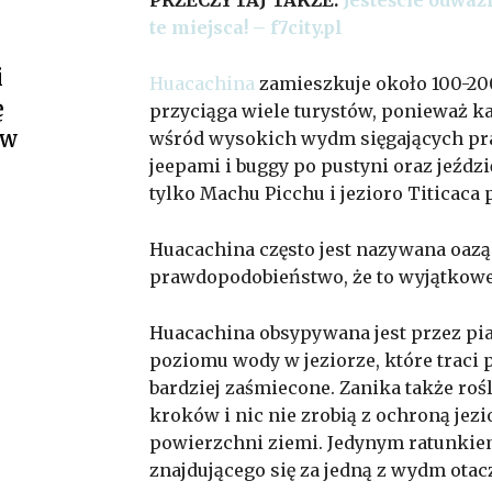
te miejsca! – f7city.pl
i
Huacachina
zamieszkuje około 100-200
ę
przyciąga wiele turystów, ponieważ k
 w
wśród wysokich wydm sięgających pr
jeepami i buggy po pustyni oraz jeźdz
tylko Machu Picchu i jezioro Titicaca 
Huacachina często jest nazywana oazą 
prawdopodobieństwo, że to wyjątkowe
Huacachina obsypywana jest przez pia
poziomu wody w jeziorze, które traci p
bardziej zaśmiecone. Zanika także roś
kroków i nic nie zrobią z ochroną jezi
powierzchni ziemi. Jedynym ratunkiem
znajdującego się za jedną z wydm ota