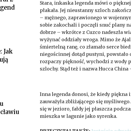
Stara, inkaska legenda mówi o pięknej
egend
płakała. Jej nieustanny szloch zakończ
– mężnego, zaprawionego w wojennym 
sobie zakochali i poczęli snuć plany na
dobrze – wkrótce z Cuzco nadeszła wia
wyżynać oddziały wroga. Mimo że Ajall
śmiertelną ranę, co złamało serce biedn
 Jak
niegościnnej dotąd pustyni, powstało 
ują
rozpaczy piękność, wychodzi z wody p
szlochy. Stąd też i nazwa Hucca China 
Inna legenda donosi, że kiedy piękna i
zauważyła zbliżającego się myśliwego.
tu
się w jezioro, fałdy jej płaszcza podcz
cławiu
mieszka w lagunie jako syrenka.
PRZECZYTAJ TAKŻE:
Jesteście odważ