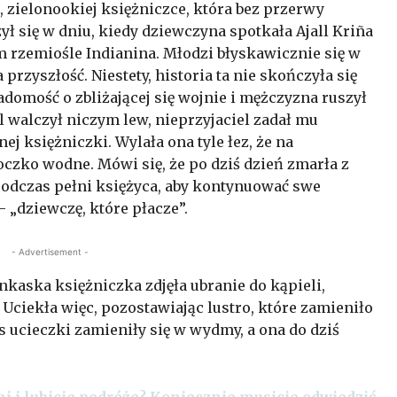
, zielonookiej księżniczce, która bez przerwy
ył się w dniu, kiedy dziewczyna spotkała Ajall Kriña
rzemiośle Indianina. Młodzi błyskawicznie się w
 przyszłość. Niestety, historia ta nie skończyła się
domość o zbliżającej się wojnie i mężczyzna ruszył
 walczył niczym lew, nieprzyjaciel zadał mu
ej księżniczki. Wylała ona tyle łez, że na
oczko wodne. Mówi się, że po dziś dzień zmarła z
odczas pełni księżyca, aby kontynuować swe
– „dziewczę, które płacze”.
- Advertisement -
nkaska księżniczka zdjęła ubranie do kąpieli,
 Uciekła więc, pozostawiając lustro, które zamieniło
as ucieczki zamieniły się w wydmy, a ona do dziś
ni i lubicie podróże? Koniecznie musicie odwiedzić