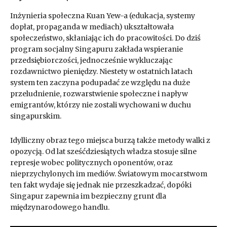
Inżynieria społeczna Kuan Yew-a (edukacja, systemy
dopłat, propaganda w mediach) ukształtowała
społeczeństwo, skłaniając ich do pracowitości. Do dziś
program socjalny Singapuru zakłada wspieranie
przedsiębiorczości, jednocześnie wykluczając
rozdawnictwo pieniędzy. Niestety w ostatnich latach
system ten zaczyna podupadać ze względu na duże
przeludnienie, rozwarstwienie społeczne i napływ
emigrantów, którzy nie zostali wychowani w duchu
singapurskim.
Idylliczny obraz tego miejsca burzą także metody walki z
opozycją. Od lat sześćdziesiątych władza stosuje silne
represje wobec politycznych oponentów, oraz
nieprzychylonych im mediów. Światowym mocarstwom
ten fakt wydaje się jednak nie przeszkadzać, dopóki
Singapur zapewnia im bezpieczny grunt dla
międzynarodowego handlu.