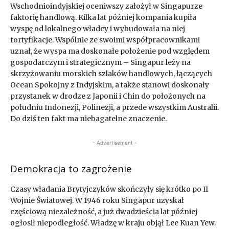
Wschodnioindyjskiej oceniwszy założył w Singapurze
faktorię handlową. Kilka lat później kompania kupiła
wyspę od lokalnego władcy i wybudowała na niej
fortyfikacje. Wspólnie ze swoimi współpracownikami
uznał, że wyspa ma doskonałe położenie pod względem
gospodarczym i strategicznym – Singapur leży na
skrzyżowaniu morskich szlaków handlowych, łączących
Ocean Spokojny z Indyjskim, a także stanowi doskonały
przystanek w drodze z Japonii i Chin do położonych na
południu Indonezji, Polinezji, a przede wszystkim Australii.
Do dziś ten fakt ma niebagatelne znaczenie.
- Advertisement -
Demokracja to zagrożenie
Czasy władania Brytyjczyków skończyły się krótko po II
Wojnie Światowej. W 1946 roku Singapur uzyskał
częściową niezależność, a już dwadzieścia lat później
ogłosił niepodległość. Władzę w kraju objął Lee Kuan Yew.