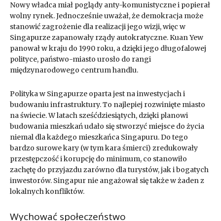
Nowy władca miał poglądy anty-komunistyczne i popierał
wolny rynek. Jednocześnie uważał, że demokracja może
stanowić zagrożenie dla realizacji jego wizji, więc w
Singapurze zapanowały rządy autokratyczne. Kuan Yew
panował w kraju do 1990 roku, a dzięki jego długofalowej
polityce, państwo-miasto urosło do rangi
międzynarodowego centrum handlu.
Polityka w Singapurze oparta jest na inwestycjach i
budowaniu infrastruktury. To najlepiej rozwinięte miasto
na świecie. W latach sześćdziesiątych, dzięki planowi
budowania mieszkań udało się stworzyć miejsce do życia
niemal dla każdego mieszkańca Singapuru. Do tego
bardzo surowe kary (w tym kara śmierci) zredukowały
przestępczość i korupcję do minimum, co stanowiło
zachętę do przyjazdu zarówno dla turystów, jak i bogatych
inwestorów. Singapur nie angażował się także w żaden z
lokalnych konfliktów.
Wychować społeczeństwo