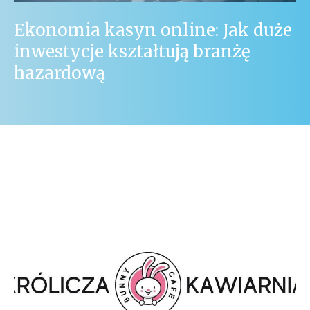
Ekonomia kasyn online: Jak duże
inwestycje kształtują branżę
hazardową