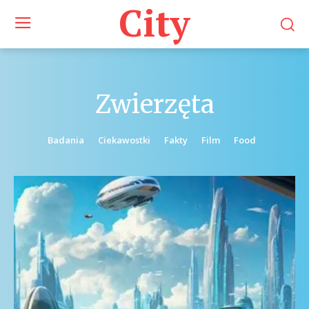
City
Zwierzęta
Badania
Ciekawostki
Fakty
Film
Food