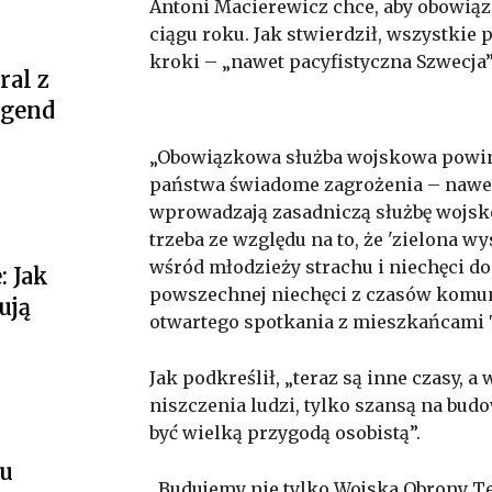
Antoni Macierewicz chce, aby obowi
ciągu roku. Jak stwierdził, wszystki
kroki – „nawet pacyfistyczna Szwecja”
al z
egend
„Obowiązkowa służba wojskowa powinn
państwa świadome zagrożenia – nawet
wprowadzają zasadniczą służbę wojsk
trzeba ze względu na to, że 'zielona w
wśród młodzieży strachu i niechęci do
 Jak
powszechnej niechęci z czasów komun
ują
otwartego spotkania z mieszkańcami 
Jak podkreślił, „teraz są inne czasy, 
niszczenia ludzi, tylko szansą na bud
być wielką przygodą osobistą”.
tu
„Budujemy nie tylko Wojska Obrony Te