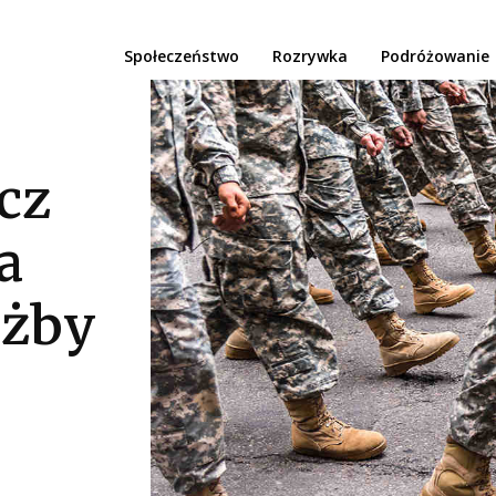
Społeczeństwo
Rozrywka
Podróżowanie
cz
a
użby