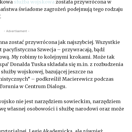
ązkowa
służba wojskowa
została przywrócona w
e państwa świadome zagrożeń podejmują tego rodzaju
.
- Advertisement -
a zostać przywrócona jak najszybciej. Wszystkie
 pacyfistyczna Szwecja – przywracają, bądź
ową. My robimy to kolejnymi krokami. Może tak
yspa’ Donalda Tuska składała się m.in. z rozbudzenia
 służby wojskowej, bazującej jeszcze na
istycznych” – podkreślił Macierewicz podczas
Torunia w Centrum Dialogu.
a wojsko nie jest narzędziem sowieckim, narzędziem
owę własnej osobowości i służbę narodowi oraz może
rytorialnej, Legię Akademicką, ale również