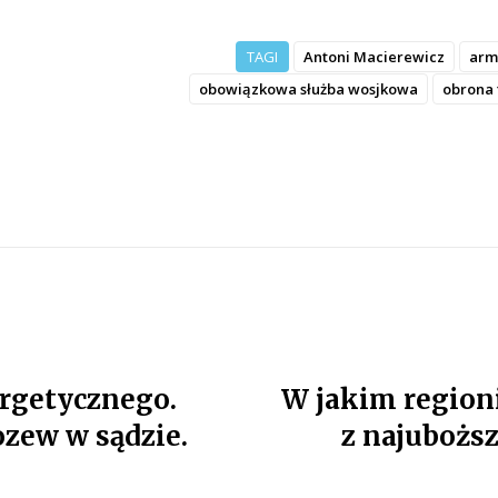
TAGI
Antoni Macierewicz
arm
obowiązkowa służba wosjkowa
obrona 
rgetycznego.
W jakim regioni
ozew w sądzie.
z najubożs