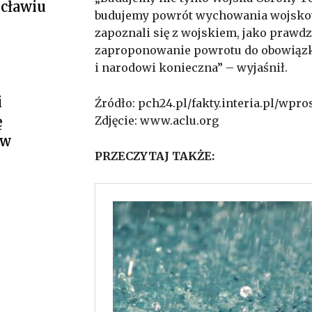
cławiu
budujemy powrót wychowania wojskowe
zapoznali się z wojskiem, jako prawdz
zaproponowanie powrotu do obowiązko
i narodowi konieczna” – wyjaśnił.
i
Źródło: pch24.pl/fakty.interia.pl/wpro
ę
Zdjęcie: www.aclu.org
 w
PRZECZYTAJ TAKŻE: