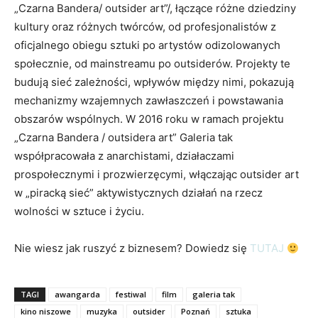
„Czarna Bandera/ outsider art”/, łączące różne dziedziny
kultury oraz różnych twórców, od profesjonalistów z
oficjalnego obiegu sztuki po artystów odizolowanych
społecznie, od mainstreamu po outsiderów. Projekty te
budują sieć zależności, wpływów między nimi, pokazują
mechanizmy wzajemnych zawłaszczeń i powstawania
obszarów wspólnych. W 2016 roku w ramach projektu
„Czarna Bandera / outsidera art” Galeria tak
współpracowała z anarchistami, działaczami
prospołecznymi i prozwierzęcymi, włączając outsider art
w „piracką sieć” aktywistycznych działań na rzecz
wolności w sztuce i życiu.
Nie wiesz jak ruszyć z biznesem? Dowiedz się
TUTAJ
TAGI
awangarda
festiwal
film
galeria tak
kino niszowe
muzyka
outsider
Poznań
sztuka