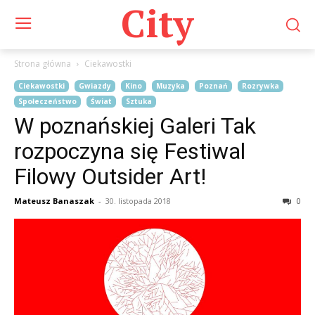
City
Strona główna
Ciekawostki
Ciekawostki
Gwiazdy
Kino
Muzyka
Poznań
Rozrywka
Społeczeństwo
Świat
Sztuka
W poznańskiej Galeri Tak
rozpoczyna się Festiwal
Filowy Outsider Art!
Mateusz Banaszak
-
30. listopada 2018
0