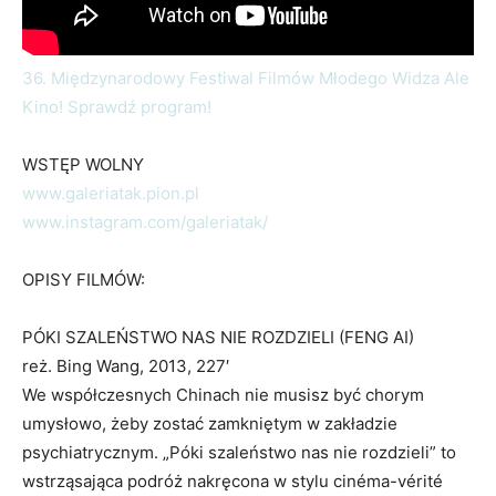
36. Międzynarodowy Festiwal Filmów Młodego Widza Ale
Kino! Sprawdź program!
WSTĘP WOLNY
www.galeriatak.pion.pl
www.instagram.com/galeriatak/
OPISY FILMÓW:
PÓKI SZALEŃSTWO NAS NIE ROZDZIELI (FENG AI)
reż. Bing Wang, 2013, 227′
We współczesnych Chinach nie musisz być chorym
umysłowo, żeby zostać zamkniętym w zakładzie
psychiatrycznym. „Póki szaleństwo nas nie rozdzieli” to
wstrząsająca podróż nakręcona w stylu cinéma-vérité