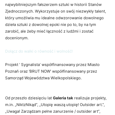
najwybitniejszym fałszerzem sztuki w historii Stanów
Zjednoczonych. Wykorzystuje on swój niezwykły talent,
który umożliwia mu idealne odwzorowanie dowolnego
dzieła sztuki z dowolnej epoki nie po to, by na tym
zarobić, ale żeby mieć łączność z ludźmi i zostać
docenionym.
Dołącz do walki o równość i wolność!
Projekt ’ Sygnalista’ współfinansowany przez Miasto
Poznań oraz 'BRUT NOW’ współfinansowany przez
Samorząd Województwa Wielkopolskiego.
Od przeszło dziesięciu lat
Galeria tak
realizuje projekty,
m.in. „NiktzNikąd”, „Utopię waszą utopię! Outsider art.”,
„Uwaga! Zarządzam pełne zanurzenie / outsider art”,