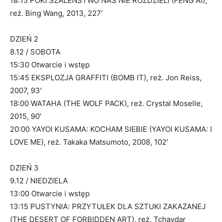
18:15 PÓKI SZALEŃSTWO NAS NIE ROZDZIELI (FENG AI),
reż. Bing Wang, 2013, 227′
DZIEŃ 2
8.12 / SOBOTA
15:30 Otwarcie i wstęp
15:45 EKSPLOZJA GRAFFITI (BOMB IT), reż. Jon Reiss,
2007, 93′
18:00 WATAHA (THE WOLF PACK), reż. Crystal Moselle,
2015, 90′
20:00 YAYOI KUSAMA: KOCHAM SIEBIE (YAYOI KUSAMA: I
LOVE ME), reż. Takaka Matsumoto, 2008, 102′
DZIEŃ 3
9.12 / NIEDZIELA
13:00 Otwarcie i wstęp
13:15 PUSTYNIA: PRZYTUŁEK DLA SZTUKI ZAKAZANEJ
(THE DESERT OF FORBIDDEN ART), reż. Tchavdar