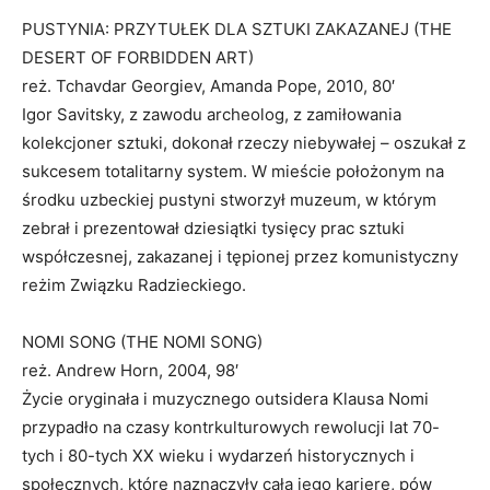
PUSTYNIA: PRZYTUŁEK DLA SZTUKI ZAKAZANEJ (THE
DESERT OF FORBIDDEN ART)
reż. Tchavdar Georgiev, Amanda Pope, 2010, 80′
Igor Savitsky, z zawodu archeolog, z zamiłowania
kolekcjoner sztuki, dokonał rzeczy niebywałej – oszukał z
sukcesem totalitarny system. W mieście położonym na
środku uzbeckiej pustyni stworzył muzeum, w którym
zebrał i prezentował dziesiątki tysięcy prac sztuki
współczesnej, zakazanej i tępionej przez komunistyczny
reżim Związku Radzieckiego.
NOMI SONG (THE NOMI SONG)
reż. Andrew Horn, 2004, 98′
Życie oryginała i muzycznego outsidera Klausa Nomi
przypadło na czasy kontrkulturowych rewolucji lat 70-
tych i 80-tych XX wieku i wydarzeń historycznych i
społecznych, które naznaczyły całą jego karierę, pów