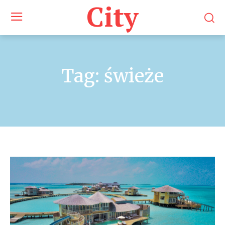
City
Tag:
świeże