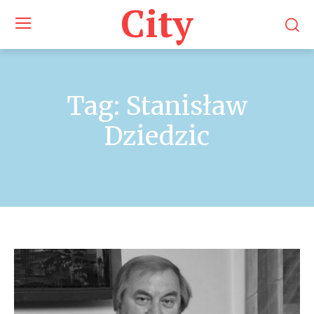
City
Tag:
Stanisław
Dziedzic