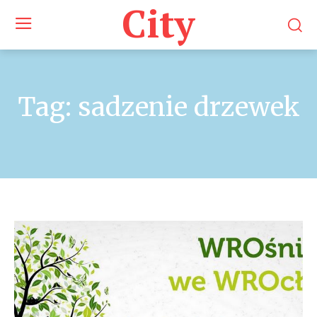
City
Tag:
sadzenie drzewek