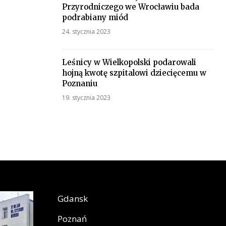
Przyrodniczego we Wrocławiu bada
podrabiany miód
24. stycznia 2023
Leśnicy w Wielkopolski podarowali
hojną kwotę szpitalowi dziecięcemu w
Poznaniu
19. stycznia 2023
Gdansk
Poznań