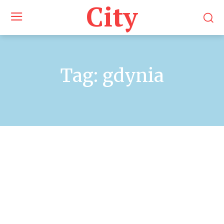
City
Tag:
gdynia