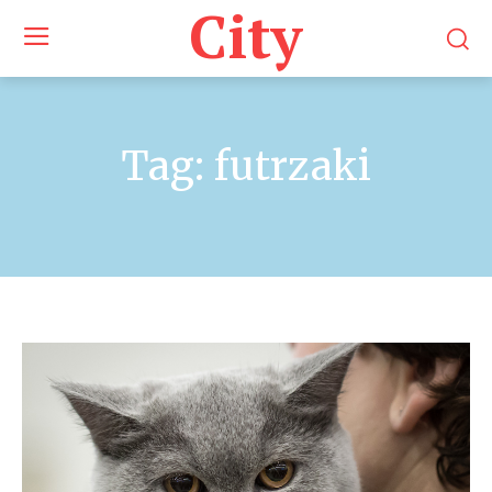
City
Tag:
futrzaki