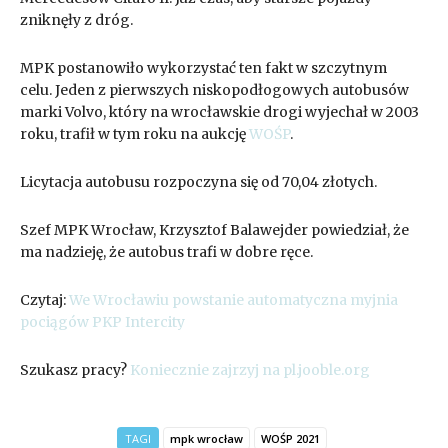
zniknęły z dróg.
MPK postanowiło wykorzystać ten fakt w szczytnym
celu. Jeden z pierwszych niskopodłogowych autobusów
marki Volvo, który na wrocławskie drogi wyjechał w 2003
roku, trafił w tym roku na aukcję
WOŚP
.
Licytacja autobusu rozpoczyna się od 70,04 złotych.
Szef MPK Wrocław, Krzysztof Balawejder powiedział, że
ma nadzieję, że autobus trafi w dobre ręce.
Czytaj:
We Wrocławiu powstanie automatyczna myjnia
pociągów PKP Intercity
Szukasz pracy?
Koniecznie zajrzyj na pl.jooble.org
TAGI
mpk wrocław
WOŚP 2021