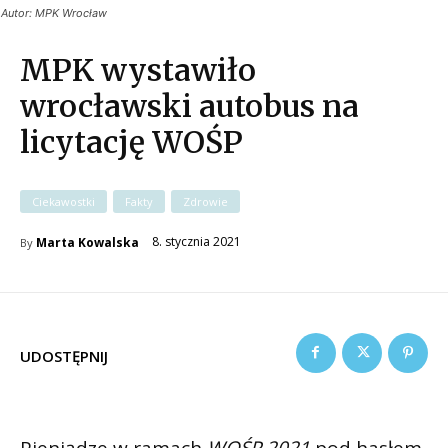
Autor: MPK Wrocław
MPK wystawiło
wrocławski autobus na
licytację WOŚP
Ciekawostki
Fakty
Zdrowie
8. stycznia 2021
Marta Kowalska
By
UDOSTĘPNIJ
Pieniądze w ramach
WOŚP 2021
pod hasłem