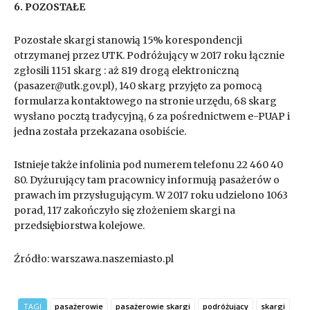
6. POZOSTAŁE
Pozostałe skargi stanowią 15% korespondencji
otrzymanej przez UTK. Podróżujący w 2017 roku łącznie
zgłosili 1151 skarg : aż 819 drogą elektroniczną
(pasazer@utk.gov.pl), 140 skarg przyjęto za pomocą
formularza kontaktowego na stronie urzędu, 68 skarg
wysłano pocztą tradycyjną, 6 za pośrednictwem e-PUAP i
jedna została przekazana osobiście.
Istnieje także infolinia pod numerem telefonu 22 460 40
80. Dyżurujący tam pracownicy informują pasażerów o
prawach im przysługującym. W 2017 roku udzielono 1063
porad, 117 zakończyło się złożeniem skargi na
przedsiębiorstwa kolejowe.
Źródło: warszawa.naszemiasto.pl
TAGI
pasażerowie
pasażerowie skargi
podróżujący
skargi