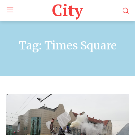
City
Tag:
Times Square