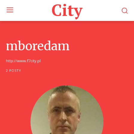
City
mboredam
http://www.f7city.pl
2 POSTY